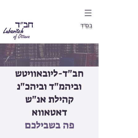
בס"ד
חב"ד-ליובאוויטש
וביהמ"ד וביהכ"נ
קהילת אנ"ש
דאטאווא
פה בשבילכם