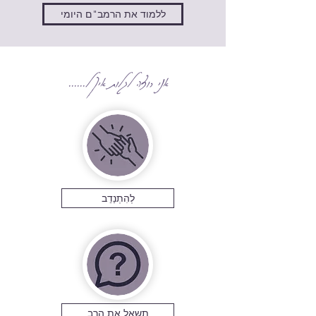
ללמוד את הרמב"ם היומי
אני רוצה לגלות איך ל......
לְהִתְנַדֵב
תשאל את הרב