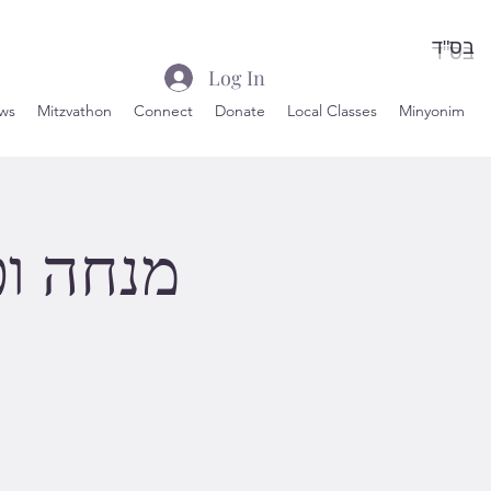
בס"ד
Log In
ws
Mitzvathon
Connect
Donate
Local Classes
Minyonim