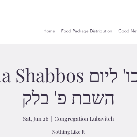
Home
Food Package Distribution
Good Ne
bbos מנחה וכו' ליום
השבת פ' בלק
Sat, Jun 26
  |  
Congregation Lubavitch
Nothing Like It