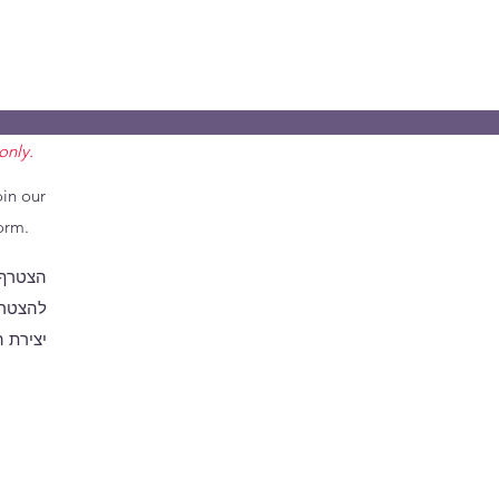
only.
oin our
orm.
הצטרף 
להצטרף
יצירת 