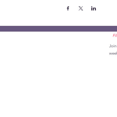
Fi
Join
week