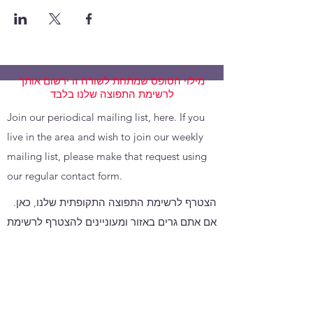
מילוי הטופס שמתחת לשורה זו ירשום אותך
לרשימת התפוצה שלנו בלבד
Join our periodical mailing list, here. If you
live in the area and wish to join our weekly
mailing list, please make that request using
our regular contact form.
הצטרף לרשימת התפוצה התקופתית שלנו, כאן.
אם אתם גרים באזור ומעוניינים להצטרף לרשימת
התפוצה השבועית שלנו, אנא שלחו בקשה זו
באמצעות טופס יצירת הקשר הרגיל שלנו