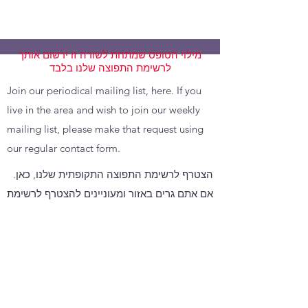
מילוי הטופס שמתחת לשורה זו ירשום אותך
לרשימת התפוצה שלנו בלבד
Join our periodical mailing list, here. If you
live in the area and wish to join our weekly
mailing list, please make that request using
our regular contact form.
הצטרף לרשימת התפוצה התקופתית שלנו, כאן.
אם אתם גרים באזור ומעוניינים להצטרף לרשימת
התפוצה השבועית שלנו, אנא שלחו בקשה זו
באמצעות טופס יצירת הקשר הרגיל שלנו