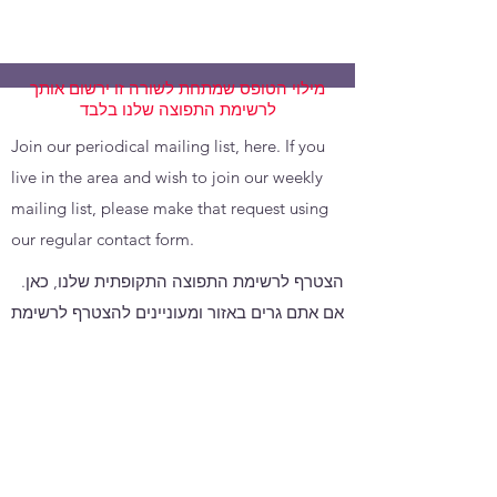
מילוי הטופס שמתחת לשורה זו ירשום אותך
לרשימת התפוצה שלנו בלבד
Join our periodical mailing list, here. If you
live in the area and wish to join our weekly
mailing list, please make that request using
our regular contact form.
הצטרף לרשימת התפוצה התקופתית שלנו, כאן.
אם אתם גרים באזור ומעוניינים להצטרף לרשימת
התפוצה השבועית שלנו, אנא שלחו בקשה זו
באמצעות טופס יצירת הקשר הרגיל שלנו