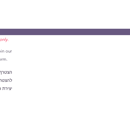
only.
oin our
orm.
הצטרף 
להצטרף
יצירת 