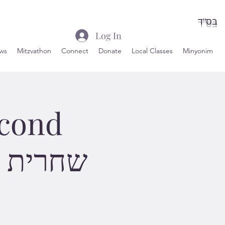
בס"ד
Log In
ws
Mitzvathon
Connect
Donate
Local Classes
Minyonim
econd
שחרית וכו'