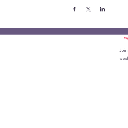
Fi
Join
week