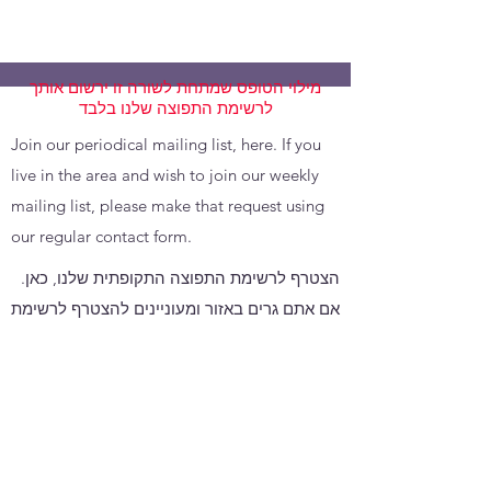
מילוי הטופס שמתחת לשורה זו ירשום אותך
לרשימת התפוצה שלנו בלבד
Join our periodical mailing list, here. If you
live in the area and wish to join our weekly
mailing list, please make that request using
our regular contact form.
הצטרף לרשימת התפוצה התקופתית שלנו, כאן.
אם אתם גרים באזור ומעוניינים להצטרף לרשימת
התפוצה השבועית שלנו, אנא שלחו בקשה זו
באמצעות טופס יצירת הקשר הרגיל שלנו