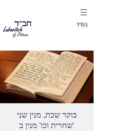
בס"ד
בוקר שבת, מנין שני
'שחרית וכו' מנין ב